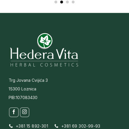
Trg Jovana Cvijića 3
15300 Loznica
PIB:107083430
+381 15 892-301
+381 69 302-99-93