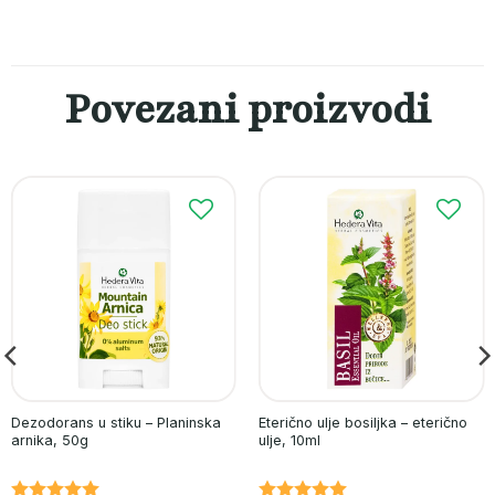
Povezani proizvodi
Dezodorans u stiku – Planinska
Eterično ulje bosiljka – eterično
arnika, 50g
ulje, 10ml