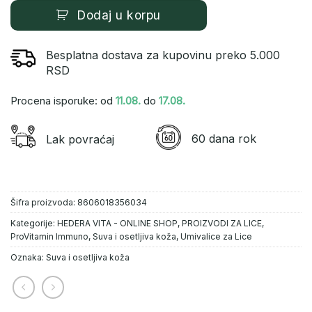
Dodaj u korpu
Besplatna dostava za kupovinu preko 5.000
RSD
Procena isporuke: od
11.08.
do
17.08.
60 dana rok
Lak povraćaj
Šifra proizvoda:
8606018356034
Kategorije:
HEDERA VITA - ONLINE SHOP
,
PROIZVODI ZA LICE
,
ProVitamin Immuno
,
Suva i osetljiva koža
,
Umivalice za Lice
Oznaka:
Suva i osetljiva koža