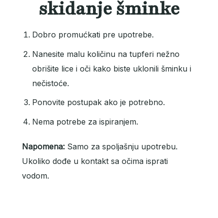
skidanje šminke
Dobro promućkati pre upotrebe.
Nanesite malu količinu na tupferi nežno
obrišite lice i oči kako biste uklonili šminku i
nečistoće.
Ponovite postupak ako je potrebno.
Nema potrebe za ispiranjem.
Napomena:
Samo za spoljašnju upotrebu.
Ukoliko dođe u kontakt sa očima isprati
vodom.