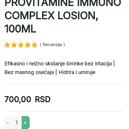
PROVITAMINE IMMUNO
COMPLEX LOSION,
100ML
( Recenzije
)
Efikasno i nežno skidanje šminke bez iritacija |
Bez masnog osećaja | Hidrira i umiruje
700,00
RSD
Dvofazni sistem za skidanje šminke – PROVITAMINE IM