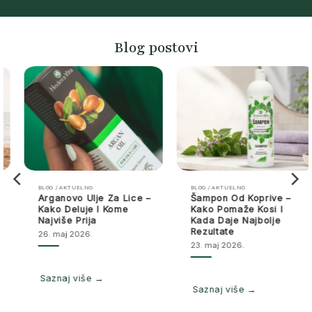
Blog postovi
BLOG / AKTUELNO
BLOG / AKTUELNO
Arganovo Ulje Za Lice –
Šampon Od Koprive –
Kako Deluje I Kome
Kako Pomaže Kosi I
Najviše Prija
Kada Daje Najbolje
Rezultate
26. maj 2026.
23. maj 2026.
Saznaj više →
Saznaj više →