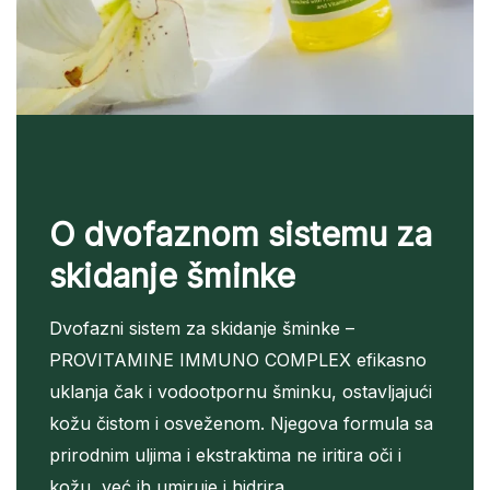
O dvofaznom sistemu za
skidanje šminke
Dvofazni sistem za skidanje šminke –
PROVITAMINE IMMUNO COMPLEX efikasno
uklanja čak i vodootpornu šminku, ostavljajući
kožu čistom i osveženom. Njegova formula sa
prirodnim uljima i ekstraktima ne iritira oči i
kožu, već ih umiruje i hidrira.