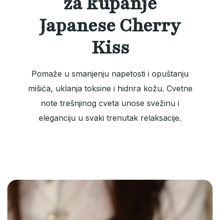
za kupanje
Japanese Cherry
Kiss
Pomaže u smanjenju napetosti i opuštanju
mišića, uklanja toksine i hidrira kožu. Cvetne
note trešnjinog cveta unose svežinu i
eleganciju u svaki trenutak relaksacije.