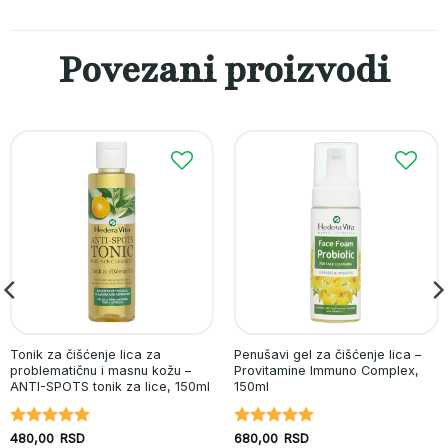
Povezani proizvodi
Tonik za čišćenje lica za
Penušavi gel za čišćenje lica –
problematičnu i masnu kožu –
Provitamine Immuno Complex,
ANTI-SPOTS tonik za lice, 150ml
150ml
Ocenjeno
Ocenjeno
480,00
RSD
680,00
RSD