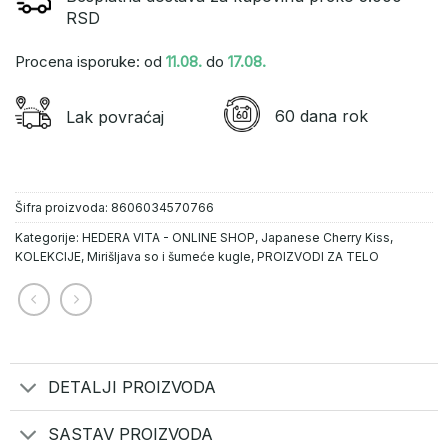
RSD
Procena isporuke: od
11.08.
do
17.08.
60 dana rok
Lak povraćaj
Šifra proizvoda:
8606034570766
Kategorije:
HEDERA VITA - ONLINE SHOP
,
Japanese Cherry Kiss
,
KOLEKCIJE
,
Mirišljava so i šumeće kugle
,
PROIZVODI ZA TELO
DETALJI PROIZVODA
SASTAV PROIZVODA