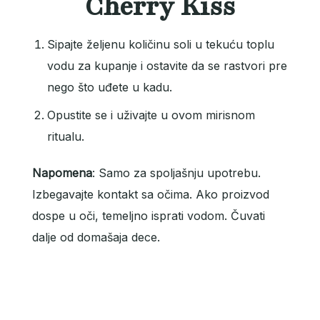
Cherry Kiss
Sipajte željenu količinu soli u tekuću toplu
vodu za kupanje i ostavite da se rastvori pre
nego što uđete u kadu.
Opustite se i uživajte u ovom mirisnom
ritualu.
Napomena
: Samo za spoljašnju upotrebu.
Izbegavajte kontakt sa očima. Ako proizvod
dospe u oči, temeljno isprati vodom. Čuvati
dalje od domašaja dece.