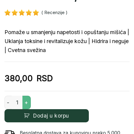
( Recenzije
)
Pomaže u smanjenju napetosti i opuštanju mišića |
Uklanja toksine i revitalizuje kožu | Hidrira i neguje
| Cvetna svežina
380,00
RSD
Morska so za kupanje – Japanese Cherry Kiss, 350g koli
Dodaj u korpu
Besplatna dostava za kupovinu preko 5.000