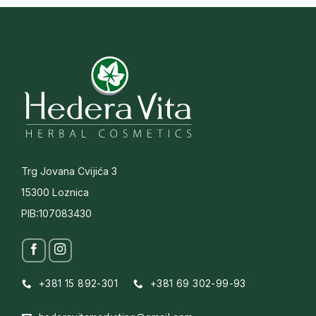
Trg Jovana Cvijića 3
15300 Loznica
PIB:107083430
+381 15 892-301
+381 69 302-99-93