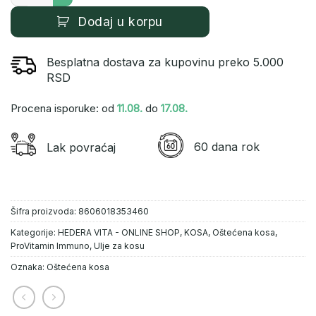
Dodaj u korpu
Besplatna dostava za kupovinu preko 5.000
RSD
Procena isporuke: od
11.08.
do
17.08.
60 dana rok
Lak povraćaj
Šifra proizvoda:
8606018353460
Kategorije:
HEDERA VITA - ONLINE SHOP
,
KOSA
,
Oštećena kosa
,
ProVitamin Immuno
,
Ulje za kosu
Oznaka:
Oštećena kosa