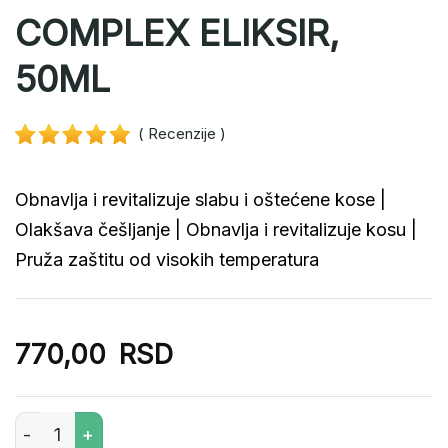
COMPLEX ELIKSIR,
50ML
( Recenzije
)
Obnavlja i revitalizuje slabu i oštećene kose |
Olakšava češljanje | Obnavlja i revitalizuje kosu |
Pruža zaštitu od visokih temperatura
770,00
RSD
Obnavljajući eliksir za kosu – PROVITAMINE IMMUNO COM