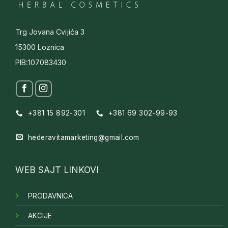
Trg Jovana Cvijića 3
15300 Loznica
PIB:107083430
+381 15 892-301
+381 69 302-99-93
hederavitamarketing@gmail.com
WEB SAJT LINKOVI
PRODAVNICA
AKCIJE