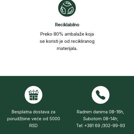
Reciklabilno
Preko 80% ambalaže koja
se koristi je od recikliranog
materijala.
Besplatna dostava za
Radnim danima 08-16h,
porudžbine veće od 5000
Subotom 08-14h;
RSD
Tel: +381 69 /302-99-93