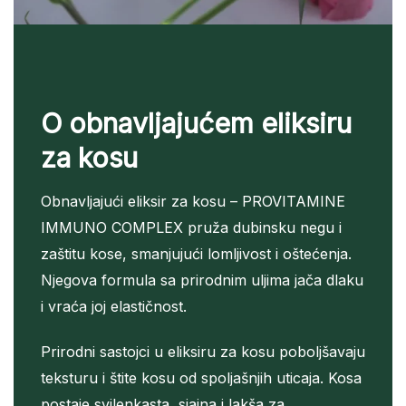
O obnavljajućem eliksiru
za kosu
Obnavljajući eliksir za kosu – PROVITAMINE
IMMUNO COMPLEX pruža dubinsku negu i
zaštitu kose, smanjujući lomljivost i oštećenja.
Njegova formula sa prirodnim uljima jača dlaku
i vraća joj elastičnost.
Prirodni sastojci u eliksiru za kosu poboljšavaju
teksturu i štite kosu od spoljašnjih uticaja. Kosa
postaje svilenkasta, sjajna i lakša za