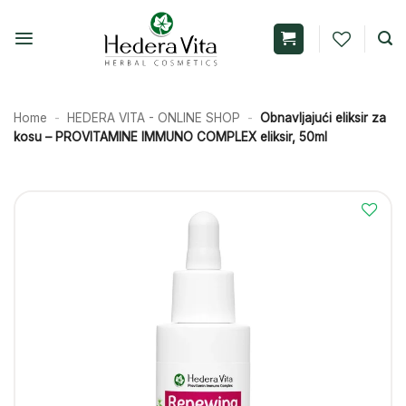
Skip
to
content
Home
-
HEDERA VITA - ONLINE SHOP
-
Obnavljajući eliksir za
kosu – PROVITAMINE IMMUNO COMPLEX eliksir, 50ml