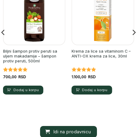
Biljni šampon protiv peruti sa
Krema za lice sa vitaminom C –
uljem makadamije – šampon
ANTI-OX krema za lice, 30ml
protiv peruti, 500ml
Ocenjeno
Ocenjeno
700,00
RSD
1.100,00
RSD
sa
5
od 5
sa
5
od 5
Dodaj u korpu
Dodaj u korpu
Idi na prodavnicu