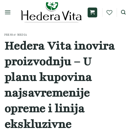
Skip
to
content
PRESS & MEDIA
Hedera Vita inovira
proizvodnju – U
planu kupovina
najsavremenije
opreme i linija
ekskluzivne