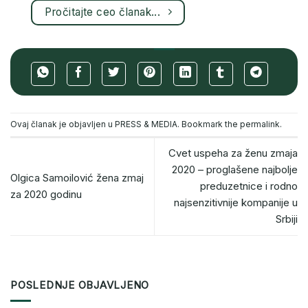
Pročitajte ceo članak...
Ovaj članak je objavljen u
PRESS & MEDIA
. Bookmark the
permalink
.
Cvet uspeha za ženu zmaja
2020 – proglašene najbolje
Olgica Samoilović žena zmaj
preduzetnice i rodno
za 2020 godinu
najsenzitivnije kompanije u
Srbiji
POSLEDNJE OBJAVLJENO