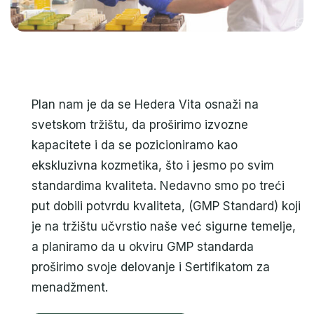
Plan nam je da se Hedera Vita osnaži na
svetskom tržištu, da proširimo izvozne
kapacitete i da se pozicioniramo kao
ekskluzivna kozmetika, što i jesmo po svim
standardima kvaliteta. Nedavno smo po treći
put dobili potvrdu kvaliteta, (GMP Standard) koji
je na tržištu učvrstio naše već sigurne temelje,
a planiramo da u okviru GMP standarda
proširimo svoje delovanje i Sertifikatom za
menadžment.