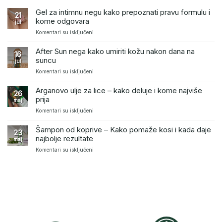
Gel za intimnu negu kako prepoznati pravu formulu i
21
kome odgovara
jul
na
Komentari su isključeni
Gel
za
After Sun nega kako umiriti kožu nakon dana na
16
intimnu
suncu
jul
negu
na
Komentari su isključeni
kako
After
prepoznati
Sun
pravu
Arganovo ulje za lice – kako deluje i kome najviše
26
nega
formulu
prija
maj
kako
i
na
Komentari su isključeni
umiriti
kome
Arganovo
kožu
odgovara
ulje
nakon
Šampon od koprive – Kako pomaže kosi i kada daje
23
za
dana
najbolje rezultate
maj
lice
na
na
Komentari su isključeni
–
suncu
Šampon
kako
od
deluje
koprive
i
–
kome
Kako
najviše
pomaže
prija
kosi
i
kada