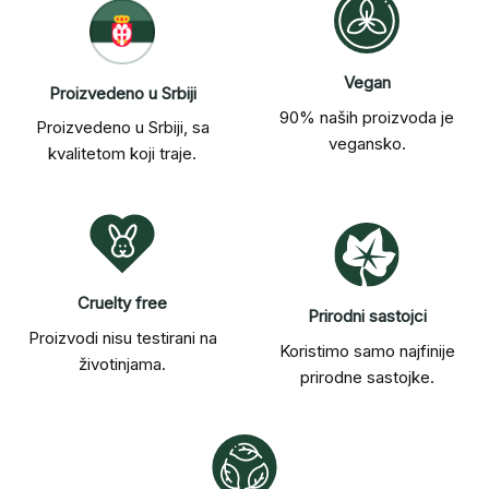
daje
najbolje
rezultate
Vegan
Proizvedeno u Srbiji
90% naših proizvoda je
Proizvedeno u Srbiji, sa
vegansko.
kvalitetom koji traje.
Cruelty free
Prirodni sastojci
Proizvodi nisu testirani na
Koristimo samo najfinije
životinjama.
prirodne sastojke.