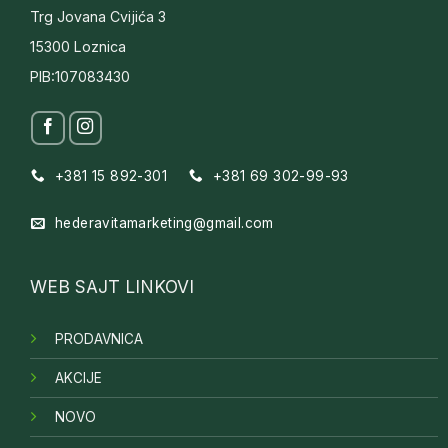
Trg Jovana Cvijića 3
15300 Loznica
PIB:107083430
+381 15 892-301
+381 69 302-99-93
hederavitamarketing@gmail.com
WEB SAJT LINKOVI
PRODAVNICA
AKCIJE
NOVO